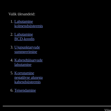
Valik ülesandeid:
Lahutamine
kolmendsüsteemis
Lahutamine
BCD-koodis
Ujupunktarvude
summeerimine
Kahendtäisarvude
lahutamine
Korrutamine
negatiivse alusega
kahendsüsteemis
Teisendamine
Vii