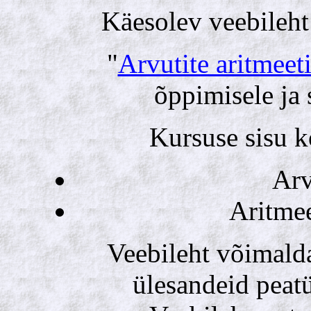
Käesolev veebileht p
"
Arvutite aritmeet
õppimisele ja 
Kursuse sisu k
Arv
Aritmee
Veebileht võimald
ülesandeid peat